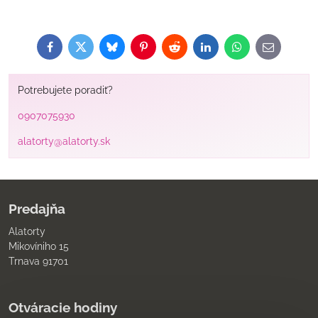
Facebook
Twitter
Bluesky
Pinterest
Reddit
LinkedIn
WhatsApp
E-
mail
Potrebujete poradiť?
0907075930
alatorty@alatorty.sk
Predajňa
Alatorty
Mikovíniho 15
Trnava 91701
Otváracie hodiny