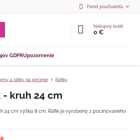
Panel používateľa
Nákupný košík
0 €
ajov GDPR
Upozornenie
rmy a ráfiky na pečenie
Rafiky
k - kruh 24 cm
ruh 24 cm výška 8 cm. Ráfik je vyrobený z pocínovaného
né