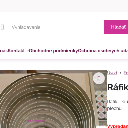
Hľadať
 nás
Kontakt
Obchodne podmienky
Ochrana osobných úd
Úvod
Fo
Ráfi
Ráfik - k
plechu
Vypreda