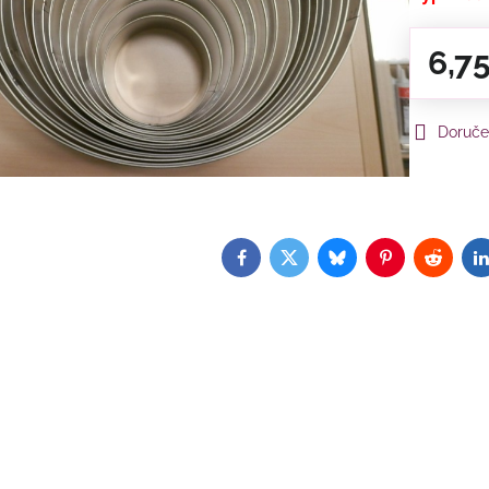
6,7
Doruče
Facebook
Twitter
Bluesky
Pinterest
Reddit
L