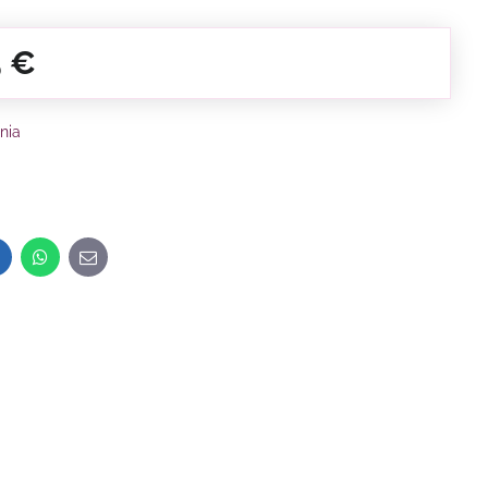
5 €
nia
inkedIn
WhatsApp
E-
mail