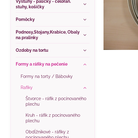
Výstuhy - paličky - celofán.
stuhy, košíčky
Pomôcky
Podnosy,Stojany,Krabice, Obaly
na pralinky
Ozdoby na tortu
Formy a ráfiky na pečenie
Formy na torty / Bábovky
Rafiky
Štvorce - ráfik z pocínovaného
plechu
Kruh - ráfik z pocínovaného
plechu
Obdĺžnikové - ráfiky z
pocínovaného plechu