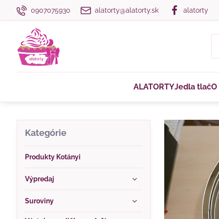
0907075930
alatorty@alatorty.sk
alatorty
ALATORTY
Jedla tlač
O
Kategórie
Produkty Kotányi
Výpredaj
Suroviny