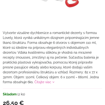
Vytvorte vizuálne dychberúce a romantické dezerty s formou
Lovely, ktorá vyniká unikátnym dizajnom pripomínajúcim jemne
tkanú štruktúru. Forma obsahuje 6 otvorov s objemom 110 ml,
ktoré sú ideálne na prípravu elegantných individuálnych
dezertov. Vďaka kvalitnému silikónu je vhodná na mrazené
recepty (mousses, zmrzliny) aj na pečenie. Súčasťou balenia je
praktická plastová vykrajovačka, pomocou ktorej pripravíte
presne pasujúce vklady alebo korpusy, ktoré dodajú vašim
dezertom profesionálnu štruktúru a vzhľad. Rozmery: 82 x 77 x
31mm. Objem: 110ml. Celkový objem: 6 x 110ml = 660ml. Jedna
forma obsahuje 6ks.
Čítajte viac
Skladom
(
2
ks)
26,50 €