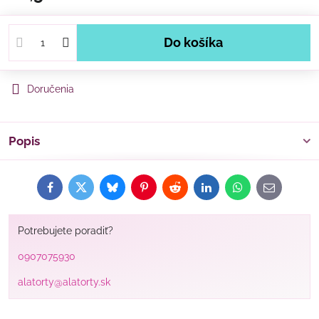
Do košíka
Doručenia
Popis
Facebook
Twitter
Bluesky
Pinterest
Reddit
LinkedIn
WhatsApp
E-
mail
Potrebujete poradiť?
0907075930
alatorty@alatorty.sk