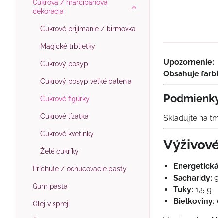
Cukrová / marcipánová
dekorácia
Cukrové prijímanie / birmovka
Magické trblietky
Upozornenie:
Cukrový posyp
Obsahuje farbi
Cukrový posyp veľké balenia
Podmienky
Cukrové figúrky
Cukrové lízatká
Skladujte na t
Cukrové kvetinky
Výživové
Želé cukríky
Energetická
Príchute / ochucovacie pasty
Sacharidy:
9
Gum pasta
Tuky:
1,5 g
Bielkoviny:
Olej v spreji