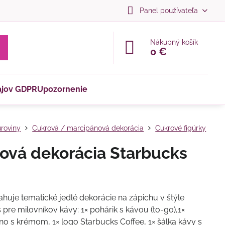
Panel používateľa
Nákupný košík
0 €
ajov GDPR
Upozornenie
roviny
Cukrová / marcipánová dekorácia
Cukrové figúrky
ová dekorácia Starbucks
huje tematické jedlé dekorácie na zápichu v štýle
 pre milovníkov kávy: 1× pohárik s kávou (to-go),1×
no s krémom, 1× logo Starbucks Coffee, 1× šálka kávy s