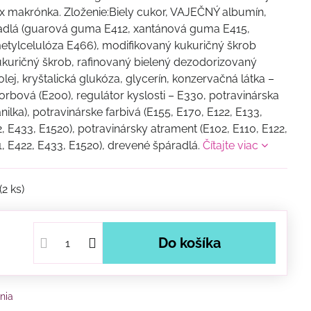
, 2x makrónka. Zloženie:Biely cukor, VAJEČNÝ albumín,
adlá (guarová guma E412, xantánová guma E415,
tylcelulóza E466), modifikovaný kukuričný škrob
kukuričný škrob, rafinovaný bielený dezodorizovaný
lej, kryštalická glukóza, glycerín, konzervačná látka –
sorbová (E200), regulátor kyslosti – E330, potravinárska
ilka), potravinárske farbivá (E155, E170, E122, E133,
, E433, E1520), potravinársky atrament (E102, E110, E122,
1, E422, E433, E1520), drevené špáradlá.
Čítajte viac
(
2
ks)
Do košíka
nia