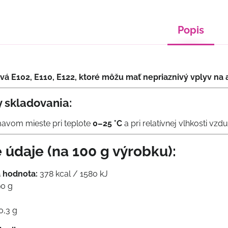
Popis
vá E102, E110, E122, ktoré môžu mať nepriaznivý vplyv na a
 skladovania:
mavom mieste pri teplote
0–25 °C
a pri relatívnej vlhkosti v
 údaje (na 100 g výrobku):
 hodnota:
378 kcal / 1580 kJ
0 g
0,3 