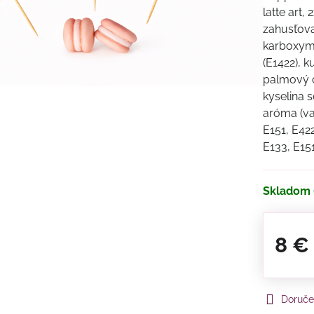
latte art
zahusťov
karboxyme
(E1422), 
palmový o
kyselina 
aróma (van
E151, E422
E133, E15
Skladom
8 €
Doruče