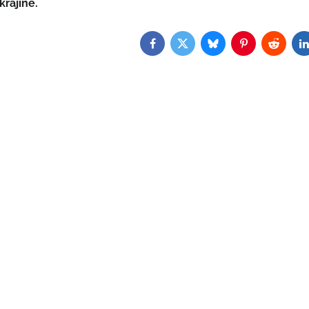
krajine.
Facebook
Twitter
Bluesky
Pinterest
Reddit
L