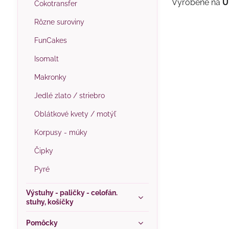
Vyrobené na
U
Čokotransfer
Rôzne suroviny
FunCakes
Isomalt
Makronky
Jedlé zlato / striebro
Oblátkové kvety / motýľ
Korpusy - múky
Čipky
Pyré
Výstuhy - paličky - celofán.
stuhy, košíčky
Pomôcky