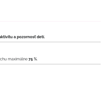
ktivitu a pozornosť detí.
zduchu maximálne
75 %
.
g