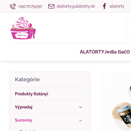
0907075930
alatorty@alatorty.sk
alatorty
ALATORTY
Jedla tlač
O
Kategórie
Produkty Kotányi
Výpredaj
Suroviny