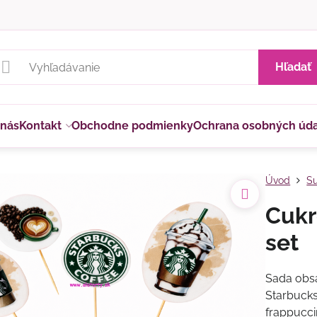
Hľadať
 nás
Kontakt
Obchodne podmienky
Ochrana osobných úd
Úvod
Su
Cukr
set
Sada obsa
Starbucks
frappucci