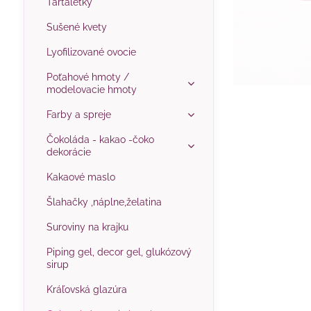
Tartaletky
Sušené kvety
Lyofilizované ovocie
Poťahové hmoty /
modelovacie hmoty
Farby a spreje
Čokoláda - kakao -čoko
dekorácie
Kakaové maslo
Šlahačky ,náplne,želatina
Suroviny na krajku
Piping gel, decor gel, glukózový
sirup
Kráľovská glazúra