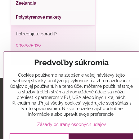
Zeelandia
Polystyrenové makety
Potrebujete poradiť?
0907075930
alatorty@alatorty.sk
Predvoľby súkromia
Cookies používame na zlepšenie vašej návštevy tejto
webovej stránky, analýzu jej výkonnosti a zhromažďovanie
údajov o jej používaní. Na tento účel môžeme použiť nástroje
a služby tretích strán a zhromaždené údaje sa môžu
Predajňa
preniesť k partnerom v EÚ, USA alebo iných krajinách.
Kliknutím na „Prijať všetky cookies“ vyjadrujete svoj súhlas s
Alatorty
týmto spracovaním. Nižšie môžete nájsť podrobné
Mikovíniho 15
informácie alebo upraviť svoje preferencie.
Trnava 91701
Zásady ochrany osobných údajov