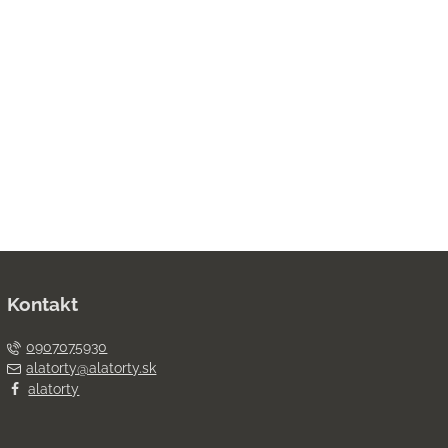
Kontakt
0907075930
alatorty@alatorty.sk
alatorty