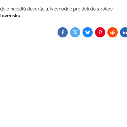
de o nejedlú dekoráciu. Nevhodné pre deti do 3 rokov.
Slovensku.
Facebook
Twitter
Bluesky
Pinterest
Reddit
L