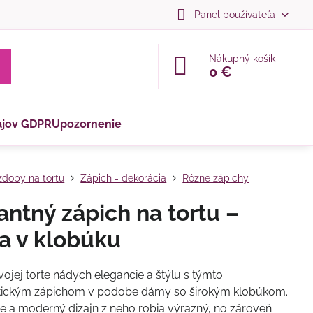
Panel používateľa
Nákupný košík
0 €
ajov GDPR
Upozornenie
doby na tortu
Zápich - dekorácia
Rôzne zápichy
antný zápich na tortu –
 v klobúku
vojej torte nádych elegancie a štýlu s týmto
stickým zápichom v podobe dámy so širokým klobúkom.
ie a moderný dizajn z neho robia výrazný, no zároveň