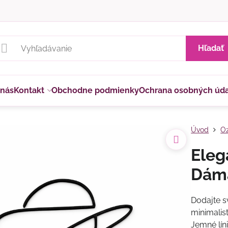
Hľadať
 nás
Kontakt
Obchodne podmienky
Ochrana osobných úd
Úvod
Oz
Eleg
Dáma
Dodajte s
minimali
Jemné lín