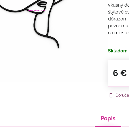
vkusný do
štýlové e
dôrazom n
pevnému m
na mieste
Skladom
6 €
Doruče
Popis