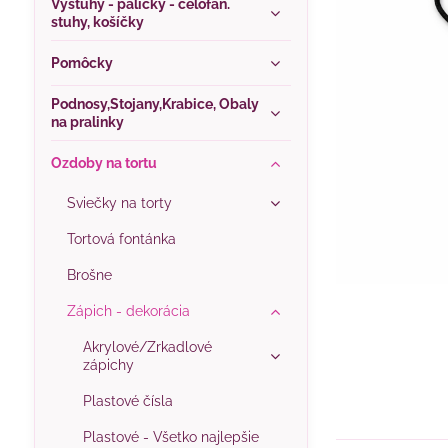
Výstuhy - paličky - celofán.
stuhy, košíčky
Pomôcky
Podnosy,Stojany,Krabice, Obaly
na pralinky
Ozdoby na tortu
Sviečky na torty
Tortová fontánka
Brošne
Zápich - dekorácia
Akrylové/Zrkadlové
zápichy
Plastové čísla
Plastové - Všetko najlepšie