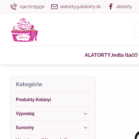
0907075930
alatorty@alatorty.sk
alatorty
ALATORTY
Jedla tlač
O
Kategórie
Produkty Kotányi
Výpredaj
Suroviny