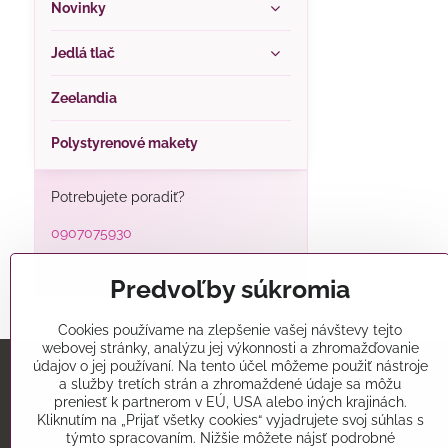
Novinky
Jedlá tlač
Zeelandia
Polystyrenové makety
Potrebujete poradiť?
0907075930
alatorty@alatorty.sk
Predvoľby súkromia
Cookies používame na zlepšenie vašej návštevy tejto
webovej stránky, analýzu jej výkonnosti a zhromažďovanie
údajov o jej používaní. Na tento účel môžeme použiť nástroje
a služby tretích strán a zhromaždené údaje sa môžu
Predajňa
preniesť k partnerom v EÚ, USA alebo iných krajinách.
Kliknutím na „Prijať všetky cookies“ vyjadrujete svoj súhlas s
Alatorty
týmto spracovaním. Nižšie môžete nájsť podrobné
Mikovíniho 15