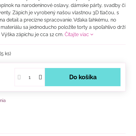
plnok na narodeninové oslavy, dámske párty, svadby či
venty. Zápich je vyrobený našou vlastnou 3D tlačou, s
a detail a precízne spracovanie. Vďaka ľahkému, no
ateriálu sa jednoducho položite torty a spoľahlivo drží
. Výška zápichu je cca 12 cm.
Čítajte viac
(
5
ks)
Do košíka
nia