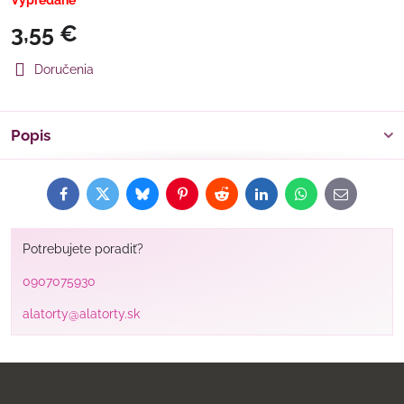
Vypredané
3,55 €
Doručenia
Popis
Facebook
Twitter
Bluesky
Pinterest
Reddit
LinkedIn
WhatsApp
E-
mail
Potrebujete poradiť?
0907075930
alatorty@alatorty.sk