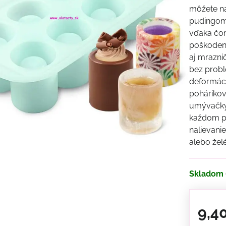
môžete na
pudingom.
vďaka čo
poškodeni
aj mrazni
bez probl
deformáci
pohárikov
umývačky 
každom po
nalievani
alebo žel
Skladom
9,4