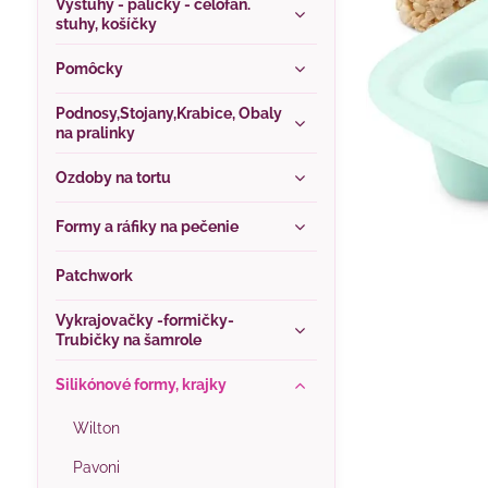
Výstuhy - paličky - celofán.
stuhy, košíčky
Pomôcky
Podnosy,Stojany,Krabice, Obaly
na pralinky
Ozdoby na tortu
Formy a ráfiky na pečenie
Patchwork
Vykrajovačky -formičky-
Trubičky na šamrole
Silikónové formy, krajky
Wilton
Pavoni