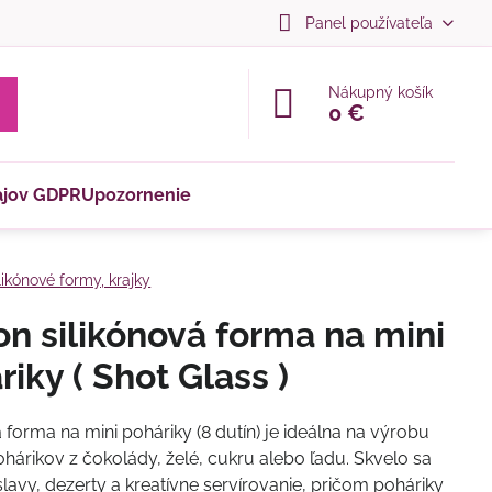
Panel používateľa
Nákupný košík
0 €
ajov GDPR
Upozornenie
likónové formy, krajky
on silikónová forma na mini
riky ( Shot Glass )
 forma na mini poháriky (8 dutín) je ideálna na výrobu
ohárikov z čokolády, želé, cukru alebo ľadu. Skvelo sa
slavy, dezerty a kreatívne servírovanie, pričom poháriky