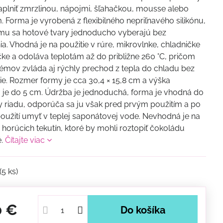
plniť zmrzlinou, nápojmi, šľahačkou, mousse alebo
 Forma je vyrobená z flexibilného nepriľnavého silikónu,
mu sa hotové tvary jednoducho vyberajú bez
a. Vhodná je na použitie v rúre, mikrovlnke, chladničke
čke a odoláva teplotám až do približne 260 °C, pričom
émov zvláda aj rýchly prechod z tepla do chladu bez
e. Rozmer formy je cca 30,4 × 15,8 cm a výška
 je do 5 cm. Údržba je jednoduchá, forma je vhodná do
riadu, odporúča sa ju však pred prvým použitím a po
užití umyť v teplej saponátovej vode. Nevhodná je na
e horúcich tekutín, ktoré by mohli roztopiť čokoládu
é.
Čítajte viac
(
5
ks)
0 €
Do košíka