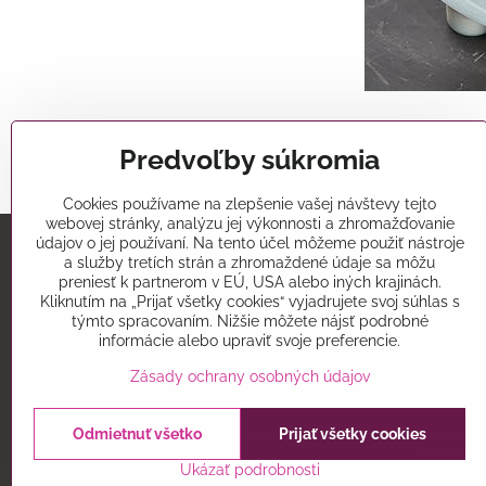
Predvoľby súkromia
Cookies používame na zlepšenie vašej návštevy tejto
webovej stránky, analýzu jej výkonnosti a zhromažďovanie
údajov o jej používaní. Na tento účel môžeme použiť nástroje
a služby tretích strán a zhromaždené údaje sa môžu
Predajňa
preniesť k partnerom v EÚ, USA alebo iných krajinách.
Kliknutím na „Prijať všetky cookies“ vyjadrujete svoj súhlas s
Alatorty
týmto spracovaním. Nižšie môžete nájsť podrobné
Mikovíniho 15
informácie alebo upraviť svoje preferencie.
Trnava 91701
Zásady ochrany osobných údajov
Odmietnuť všetko
Prijať všetky cookies
©
2026
Co
Ukázať podrobnosti