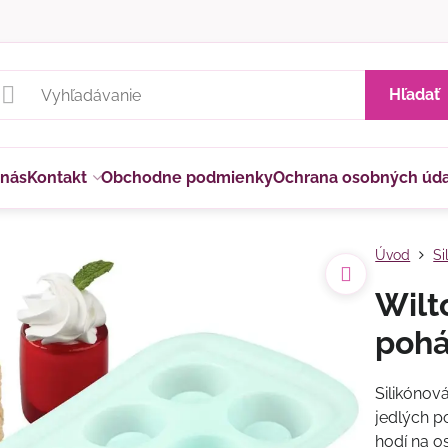
Hľadať
 nás
Kontakt
Obchodne podmienky
Ochrana osobných úd
Úvod
Si
Wilt
pohá
Silikónová
jedlých p
hodí na o