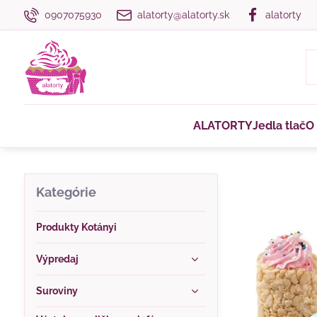
0907075930
alatorty@alatorty.sk
alatorty
ALATORTY
Jedla tlač
O
Kategórie
Produkty Kotányi
Výpredaj
Suroviny