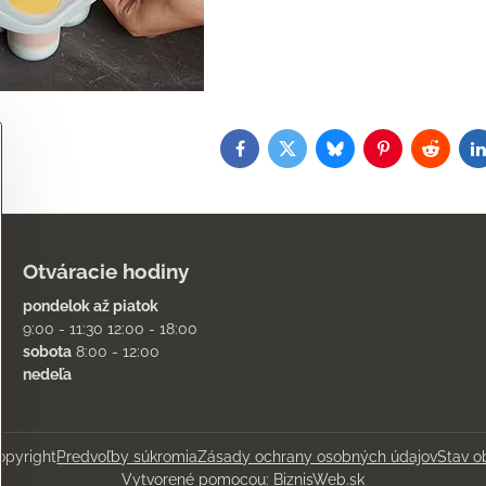
Facebook
Twitter
Bluesky
Pinterest
Reddit
L
Otváracie hodiny
pondelok až piatok
9:00 - 11:30 12:00 - 18:00
sobota
8:00 - 12:00
nedeľa
pyright
Predvoľby súkromia
Zásady ochrany osobných údajov
Stav o
Vytvorené pomocou:
BiznisWeb.sk