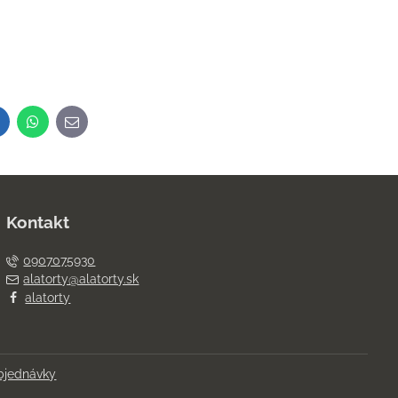
inkedIn
WhatsApp
E-
mail
Kontakt
0907075930
alatorty@alatorty.sk
alatorty
bjednávky