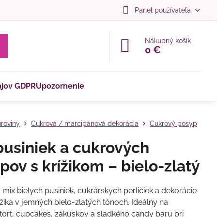
Panel používateľa
Nákupný košík
0 €
ajov GDPR
Upozornenie
roviny
Cukrová / marcipánová dekorácia
Cukrový posyp
pusiniek a cukrových
pov s krížikom – bielo-zlatý
 mix bielych pusiniek, cukrárskych perličiek a dekorácie
ížika v jemných bielo-zlatých tónoch. Ideálny na
tort, cupcakes, zákuskov a sladkého candy baru pri