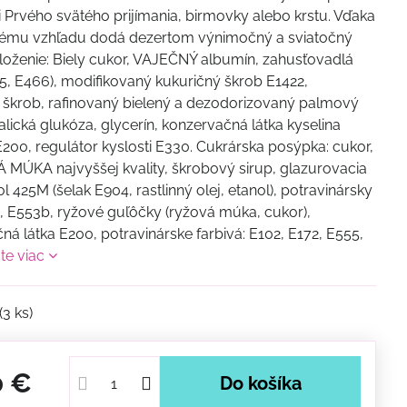
ti Prvého svätého prijímania, birmovky alebo krstu. Vďaka
nému vzhľadu dodá dezertom výnimočný a sviatočný
loženie: Biely cukor, VAJEČNÝ albumín, zahusťovadlá
15, E466), modifikovaný kukuričný škrob E1422,
 škrob, rafinovaný bielený a dezodorizovaný palmový
talická glukóza, glycerín, konzervačná látka kyselina
200, regulátor kyslosti E330. Cukrárska posýpka: cukor,
MÚKA najvyššej kvality, škrobový sirup, glazurovacia
l 425M (šelak E904, rastlinný olej, etanol), potravinársky
 E553b, ryžové guľôčky (ryžová múka, cukor),
ná látka E200, potravinárske farbivá: E102, E172, E555,
jte viac
(
3
ks)
0 €
Do košíka