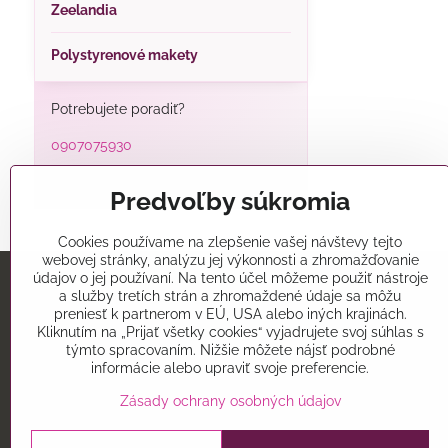
Zeelandia
Polystyrenové makety
Potrebujete poradiť?
0907075930
alatorty@alatorty.sk
Predvoľby súkromia
Cookies používame na zlepšenie vašej návštevy tejto
webovej stránky, analýzu jej výkonnosti a zhromažďovanie
údajov o jej používaní. Na tento účel môžeme použiť nástroje
a služby tretích strán a zhromaždené údaje sa môžu
Predajňa
preniesť k partnerom v EÚ, USA alebo iných krajinách.
Kliknutím na „Prijať všetky cookies“ vyjadrujete svoj súhlas s
Alatorty
týmto spracovaním. Nižšie môžete nájsť podrobné
Mikovíniho 15
informácie alebo upraviť svoje preferencie.
Trnava 91701
Zásady ochrany osobných údajov