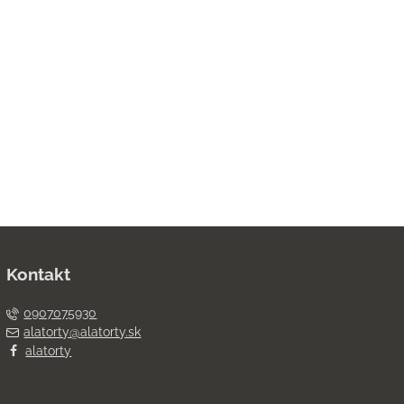
Kontakt
0907075930
alatorty@alatorty.sk
alatorty