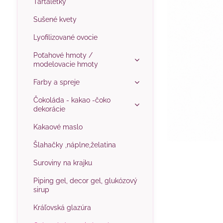
Tartaletky
Sušené kvety
Lyofilizované ovocie
Poťahové hmoty /
modelovacie hmoty
Farby a spreje
Čokoláda - kakao -čoko
dekorácie
Kakaové maslo
Šlahačky ,náplne,želatina
Suroviny na krajku
Piping gel, decor gel, glukózový
sirup
Kráľovská glazúra