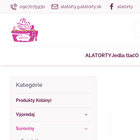
0907075930
alatorty@alatorty.sk
alatorty
ALATORTY
Jedla tlač
O
Kategórie
Produkty Kotányi
Výpredaj
Suroviny