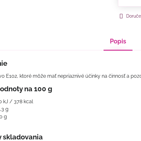
Doruče
Popis
ie
vo E102, ktoré môže mať nepriaznivé účinky na činnosť a pozo
odnoty na 100 g
0 kJ / 378 kcal
,3 g
0 g
 skladovania