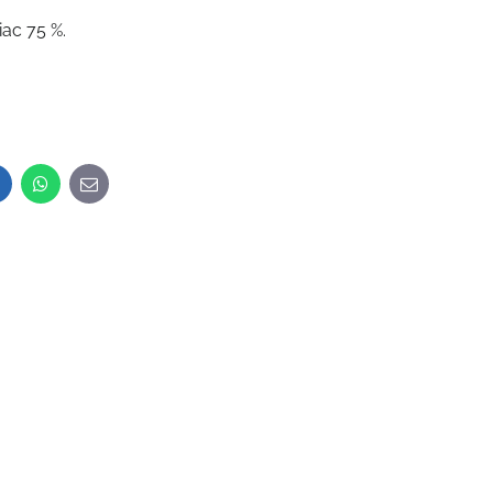
iac 75 %.
inkedIn
WhatsApp
E-
mail