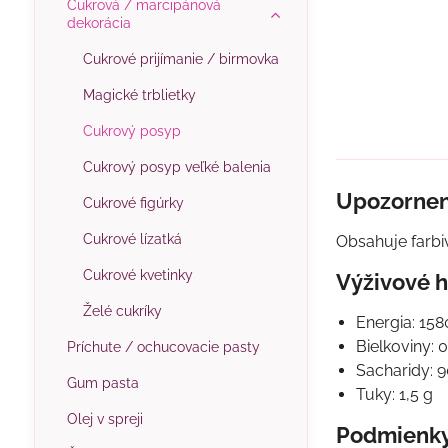
Cukrová / marcipánová
dekorácia
Cukrové prijímanie / birmovka
Magické trblietky
Cukrový posyp
Cukrový posyp veľké balenia
Upozornen
Cukrové figúrky
Cukrové lízatká
Obsahuje farbi
Cukrové kvetinky
Výživové h
Želé cukríky
Energia: 158
Bielkoviny: 0
Príchute / ochucovacie pasty
Sacharidy: 9
Gum pasta
Tuky: 1,5 g
Olej v spreji
Podmienky