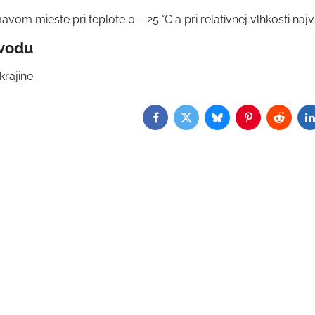
avom mieste pri teplote 0 – 25 °C a pri relatívnej vlhkosti najv
ôvodu
rajine.
Facebook
Twitter
Bluesky
Pinterest
Reddit
L