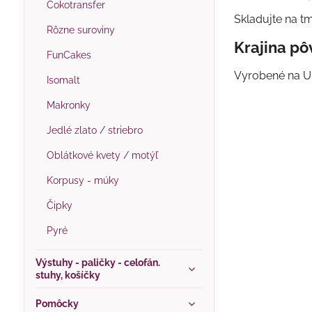
Čokotransfer
Skladujte na tm
Rôzne suroviny
Krajina p
FunCakes
Vyrobené na Uk
Isomalt
Makronky
Jedlé zlato / striebro
Oblátkové kvety / motýľ
Korpusy - múky
Čipky
Pyré
Výstuhy - paličky - celofán.
stuhy, košíčky
Pomôcky