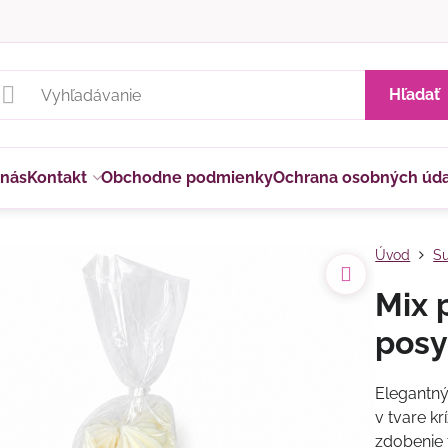
Hľadať
 nás
Kontakt
Obchodne podmienky
Ochrana osobných úd
Úvod
Su
Mix 
posy
Elegantný
v tvare kr
zdobenie 