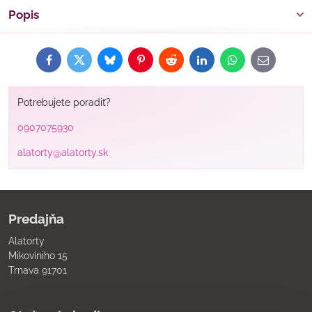
Popis
Facebook
Twitter
Bluesky
Pinterest
Reddit
LinkedIn
WhatsApp
E-
mail
Potrebujete poradiť?
0907075930
alatorty@alatorty.sk
Predajňa
Alatorty
Mikovíniho 15
Trnava 91701