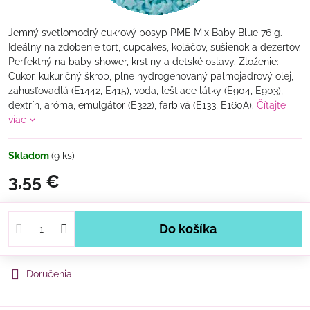
Jemný svetlomodrý cukrový posyp PME Mix Baby Blue 76 g.
Ideálny na zdobenie tort, cupcakes, koláčov, sušienok a dezertov.
Perfektný na baby shower, krstiny a detské oslavy. Zloženie:
Cukor, kukuričný škrob, plne hydrogenovaný palmojadrový olej,
zahusťovadlá (E1442, E415), voda, leštiace látky (E904, E903),
dextrín, aróma, emulgátor (E322), farbivá (E133, E160A).
Čítajte
viac
Skladom
(
9
ks)
3,55 €
Do košíka
Doručenia