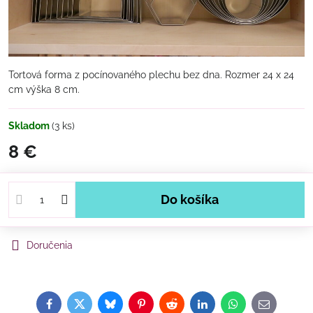
Tortová forma z pocínovaného plechu bez dna. Rozmer 24 x 24
cm výška 8 cm.
Skladom
(
3
ks)
8 €
Do košíka
Doručenia
Facebook
Twitter
Bluesky
Pinterest
Reddit
LinkedIn
WhatsApp
E-