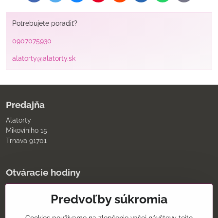
mail
Potrebujete poradiť?
0907075930
alatorty@alatorty.sk
Predajňa
Alatorty
Mikovíniho 15
Trnava 91701
Otváracie hodiny
pondelok až piatok
Predvoľby súkromia
9:00 - 11:30 12:00 - 18:00
sobota
8:00 - 12:00