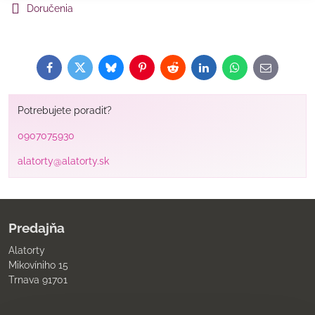
Doručenia
Facebook
Twitter
Bluesky
Pinterest
Reddit
LinkedIn
WhatsApp
E-
mail
Potrebujete poradiť?
0907075930
alatorty@alatorty.sk
Predajňa
Alatorty
Mikovíniho 15
Trnava 91701