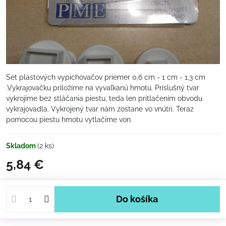
Set plastových vypichovačov priemer 0,6 cm - 1 cm - 1,3 cm
.Vykrajovačku priložíme na vyvaľkanú hmotu. Príslušný tvar
vykrojíme bez stláčania piestu, teda len pritlačením obvodu
vykrajovadla. Vykrojený tvar nám zostane vo vnútri. Teraz
pomocou piestu hmotu vytlačíme von.
Skladom
(
2
ks)
5,84 €
Do košíka