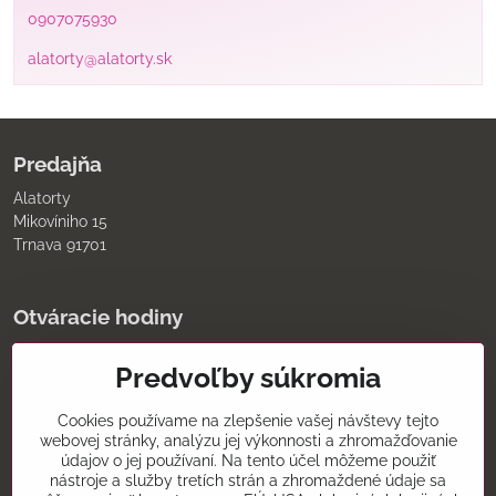
0907075930
alatorty@alatorty.sk
Predajňa
Alatorty
Mikovíniho 15
Trnava 91701
Otváracie hodiny
pondelok až piatok
Predvoľby súkromia
9:00 - 11:30 12:00 - 18:00
sobota
8:00 - 12:00
Cookies používame na zlepšenie vašej návštevy tejto
nedeľa
webovej stránky, analýzu jej výkonnosti a zhromažďovanie
údajov o jej používaní. Na tento účel môžeme použiť
Kontakt
nástroje a služby tretích strán a zhromaždené údaje sa