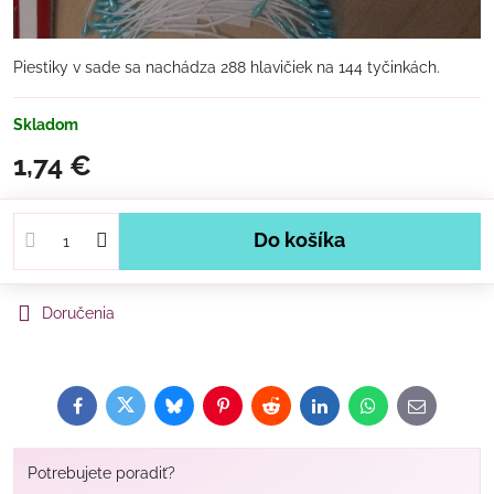
Piestiky v sade sa nachádza 288 hlavičiek na 144 tyčinkách.
Skladom
1,74 €
Do košíka
Doručenia
Facebook
Twitter
Bluesky
Pinterest
Reddit
LinkedIn
WhatsApp
E-
mail
Potrebujete poradiť?