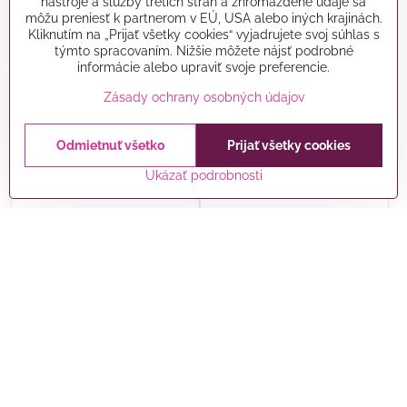
3,55 €
3,55 €
nástroje a služby tretích strán a zhromaždené údaje sa
môžu preniesť k partnerom v EÚ, USA alebo iných krajinách.
Kliknutím na „Prijať všetky cookies“ vyjadrujete svoj súhlas s
Do košíka
Do košíka
týmto spracovaním. Nižšie môžete nájsť podrobné
informácie alebo upraviť svoje preferencie.
Zásady ochrany osobných údajov
Odmietnuť všetko
Prijať všetky cookies
Ukázať podrobnosti
Cukrová dekorácia- Zlaté
Čokoládové gule XXL -
hviezdy
Smaragdové Perleťové 7ks
Skladom
Skladom
5 €
13 €
Do košíka
Do košíka