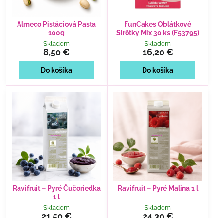
Almeco Pistáciová Pasta
FunCakes Oblátkové
100g
Sirôtky Mix 30 ks (F53795)
Skladom
Skladom
8,50 €
16,20 €
Do košíka
Do košíka
Ravifruit – Pyré Čučoriedka
Ravifruit – Pyré Malina 1 l
1 l
Skladom
Skladom
21,50 €
24,30 €