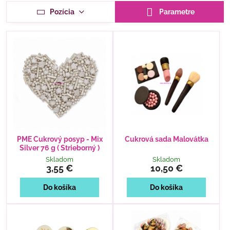
Pozícia
Parametre
PME Cukrový posyp - Mix
Cukrová sada Malovátka
Silver 76 g ( Strieborný )
Skladom
Skladom
3,55 €
10,50 €
Do košíka
Do košíka