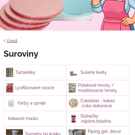
Úvod
Suroviny
Tartaletky
Sušené kvety
Poťahové hmoty /
Lyofilizované ovocie
modelovacie hmoty
Čokoláda - kakao
Farby a spreje
-čoko dekorácie
Šlahačky
Kakaové maslo
,náplne,želatina
Piping gel, decor
Suroviny na krajku