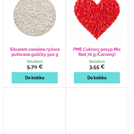
Silvarem cereálne ryžové
PME Cukrový posyp Mix
pufované guličky 500 g
Red 76 g (Červený)
Skladom
Skladom
5,70 €
3,55 €
Do košíka
Do košíka