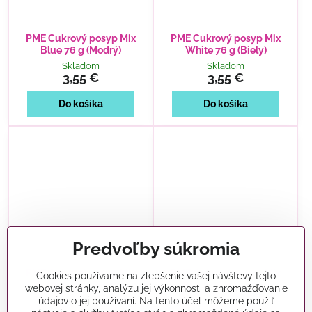
PME Cukrový posyp Mix
PME Cukrový posyp Mix
Blue 76 g (Modrý)
White 76 g (Biely)
Skladom
Skladom
3,55 €
3,55 €
Do košíka
Do košíka
Predvoľby súkromia
PME Cukrový posyp Mix
PME Cukrový posyp Mix
Cookies používame na zlepšenie vašej návštevy tejto
Purple 76 g (Fialový)
Black 76 g (Čierny)
webovej stránky, analýzu jej výkonnosti a zhromažďovanie
údajov o jej používaní. Na tento účel môžeme použiť
Skladom
Skladom