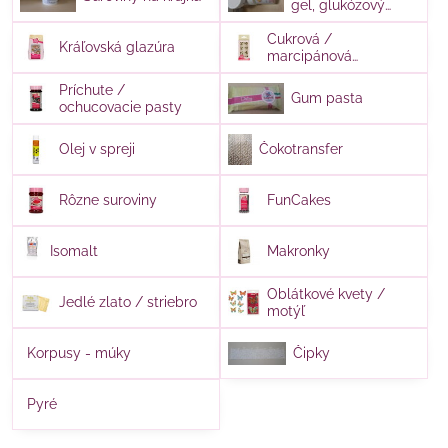
gel, glukózový
sirup
Cukrová /
Kráľovská glazúra
marcipánová
dekorácia
Príchute /
Gum pasta
ochucovacie pasty
Olej v spreji
Čokotransfer
Rôzne suroviny
FunCakes
Isomalt
Makronky
Oblátkové kvety /
Jedlé zlato / striebro
motýľ
Korpusy - múky
Čipky
Pyré