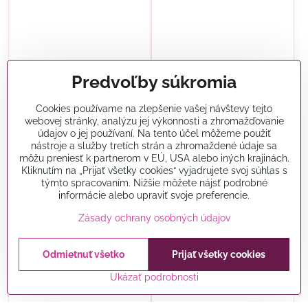
Predvoľby súkromia
Cukrová dekorácia- Nissan
Magické trblietky PME-
Cookies používame na zlepšenie vašej návštevy tejto
set biely
Fialové 3 g
webovej stránky, analýzu jej výkonnosti a zhromažďovanie
údajov o jej používaní. Na tento účel môžeme použiť
Skladom
Skladom
5,80 €
5,50 €
nástroje a služby tretích strán a zhromaždené údaje sa
môžu preniesť k partnerom v EÚ, USA alebo iných krajinách.
Kliknutím na „Prijať všetky cookies“ vyjadrujete svoj súhlas s
Do košíka
Do košíka
týmto spracovaním. Nižšie môžete nájsť podrobné
informácie alebo upraviť svoje preferencie.
Zásady ochrany osobných údajov
Odmietnuť všetko
Prijať všetky cookies
Ukázať podrobnosti